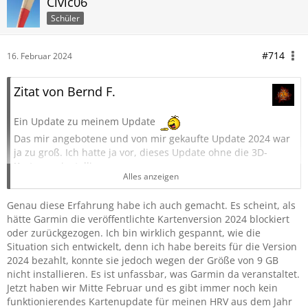
Civic06
Schüler
#714
16. Februar 2024
Zitat von Bernd F.
Ein Update zu meinem Update
Das mir angebotene und von mir gekaufte Update 2024 war
ja zu groß. Ich hatte ja vor, dieses Update ohne die 3D-
Karten zu installieren.
Alles anzeigen
Da ich jedoch keine Sicherung der 2023-er Karten gemacht
hatte
, hatte ich Bedenken, dass die Installation
Genau diese Erfahrung habe ich auch gemacht. Es scheint, als
danebengeht und ich gar nichts
hätte Garmin die veröffentlichte Kartenversion 2024 blockiert
Funktionsfähiges mehr habe.
oder zurückgezogen. Ich bin wirklich gespannt, wie die
Situation sich entwickelt, denn ich habe bereits für die Version
Jetzt habe ich, wie du, nochmals vom Navi die
2024 bezahlt, konnte sie jedoch wegen der Größe von 9 GB
Installationsdatei auf einen USB-Stick gespielt, in der
nicht installieren. Es ist unfassbar, was Garmin da veranstaltet.
Hoffnung, so die 2023-er Karte nochmals zu
Jetzt haben wir Mitte Februar und es gibt immer noch kein
bekommen. Jedoch.........was sagte Garmin............die 2023-er
funktionierendes Kartenupdate für meinen HRV aus dem Jahr
Karten sind aktuell, die Möglichkeit einer nochmaligen