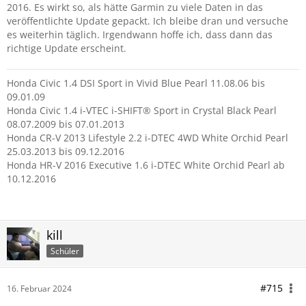
2016. Es wirkt so, als hätte Garmin zu viele Daten in das
Installation wurde mir nicht
veröffentlichte Update gepackt. Ich bleibe dran und versuche
mehr angeboten.
es weiterhin täglich. Irgendwann hoffe ich, dass dann das
richtige Update erscheint.
Da sind die Programmierer bei Garmin wohl ein Mal falsch
abgebogen.
Honda Civic 1.4 DSI Sport in Vivid Blue Pearl 11.08.06 bis
09.01.09
Honda Civic 1.4 i-VTEC i-SHIFT® Sport in Crystal Black Pearl
08.07.2009 bis 07.01.2013
Honda CR-V 2013 Lifestyle 2.2 i-DTEC 4WD White Orchid Pearl
25.03.2013 bis 09.12.2016
Honda HR-V 2016 Executive 1.6 i-DTEC White Orchid Pearl ab
10.12.2016
kill
Schüler
#715
16. Februar 2024