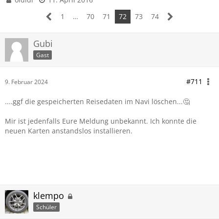
1
…
70
71
72
73
74
Gubi
Gast
#711
9. Februar 2024
....ggf die gespeicherten Reisedaten im Navi löschen...🤔
Mir ist jedenfalls Eure Meldung unbekannt. Ich konnte die
neuen Karten anstandslos installieren.
klempo
Schüler