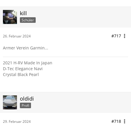
kill
Schüler
#717
26. Februar 2024
Armer Verein Garmin...
2021 H-RV Made In Japan
D-Tec Elegance Navi
Crystal Black Pearl
oldidi
Profi
#718
29. Februar 2024