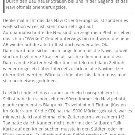
Durch den Bau neuer Straßen bei uns in der Gegend ist das
Navi oftmals orientierungslos.
Denke mal nicht das das Navi Orientierungslos ist sondern es
weiß schon wo es ist, sieht man sehr gut auf
Autobahnabschnitte die Neu sind, da zeigt mein Pfeil mir eben
das ich im "Weißen" Gebiet unterwegs bin und wenn die neue
AB wieder auf die alte trifft ist doch wieder alles Ok.
Damit wird man sicher noch lange leben bis die Navis so weit
sind und evtl neue Strassen als solche erkennen und diese
Daten an die Kartenhesteller übermitteln und dann Zeitnah
wieder umgesetzt über Internet zurück an alle Navibesitzer
übermittelt werden. Wäre ja schön aber bis dahin muss man
sich noch etwas gedulden.
Letztlich finde ich das es aber auch ein Luxusproblem ist.
Selbst habe ich schon seit den 90ern immer ein Navi gehabt,
glaube mein erstes Blaupunkt Travelpilot mit Einbau (Kasten
im Kofferraum für die CD) hat mal 5000 Märker gekostet, war es
mir wert da ich auf einmal eine Zeitersparnis von einem 1/3
Tag hatte da ich Kunden nicht mehr mit der faltbaren Falk
Karte auf den Knien suchen musste in den Städten oder im
"Pott" sondern "Susi" mit auf dem Beifahrersitz saß und mir