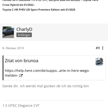
Honda HR-V Executive 1.5 VTEC CVT, Morpho Blue bis 06/2022 - Toyota Yaris
Cross Hybrid bis 01/2022 -
Toyota C-HR PHEV GR Sport Premiere Edition seit 01/2025
CharlyD
Anfänger
#9
8. Oktober 2019
Zitat von brunoa
https://help.here.com/de/suppo…arte-in-here-wego-
melden-
Danke dir. Ich werde mal gucken ob ich da richtig bin
1.5 iVTEC Elegance CVT