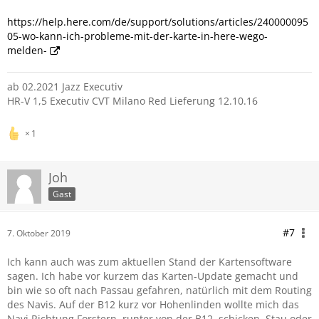
https://help.here.com/de/support/solutions/articles/240000095
05-wo-kann-ich-probleme-mit-der-karte-in-here-wego-
melden-
ab 02.2021 Jazz Executiv
HR-V 1,5 Executiv CVT Milano Red Lieferung 12.10.16
1
Joh
Gast
#7
7. Oktober 2019
Ich kann auch was zum aktuellen Stand der Kartensoftware
sagen. Ich habe vor kurzem das Karten-Update gemacht und
bin wie so oft nach Passau gefahren, natürlich mit dem Routing
des Navis. Auf der B12 kurz vor Hohenlinden wollte mich das
Navi Richtung Forstern, runter von der B12, schicken. Stau oder