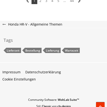
1
2
3
4
5
…
44
Honda HR-V - Allgemeine Themen
Tags
Lieferzeit
Bestellung
Lieferung
Wartezeit
Impressum
Datenschutzerklärung
Cookie Einstellungen
Community-Software:
WoltLab Suite™
Stil:
Classic
von
cls-design