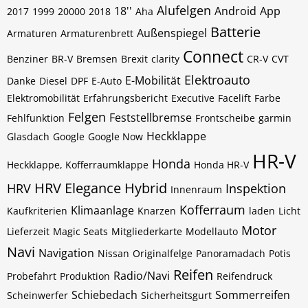
Alufelgen
18''
Android
App
2017
1999
20000
2018
Aha
Batterie
Außenspiegel
Armaturen
Armaturenbrett
Connect
Benziner
BR-V
Bremsen
Brexit
clarity
CR-V
CVT
Elektroauto
E-Mobilität
Danke
Diesel
DPF
E-Auto
Elektromobilität
Erfahrungsbericht
Executive
Facelift
Farbe
Felgen
Feststellbremse
Fehlfunktion
Frontscheibe
garmin
Heckklappe
Glasdach
Google
Google Now
HR-V
Honda
Heckklappe, Kofferraumklappe
Honda HR-V
HRV Elegance
Hybrid
HRV
Inspektion
Innenraum
Kofferraum
Klimaanlage
Kaufkriterien
Knarzen
laden
Licht
Motor
Lieferzeit
Magic Seats
Mitgliederkarte
Modellauto
Navi
Navigation
Nissan
Originalfelge
Panoramadach
Potis
Reifen
Radio/Navi
Probefahrt
Produktion
Reifendruck
Schiebedach
Sommerreifen
Scheinwerfer
Sicherheitsgurt