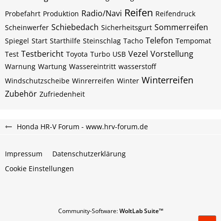
Reifen
Radio/Navi
Probefahrt
Produktion
Reifendruck
Schiebedach
Sommerreifen
Scheinwerfer
Sicherheitsgurt
Telefon
Spiegel
Start
Starthilfe
Steinschlag
Tacho
Tempomat
Testbericht
Vezel
Vorstellung
Test
Toyota
Turbo
USB
Warnung
Wartung
Wassereintritt
wasserstoff
Winterreifen
Windschutzscheibe
Winrerreifen
Winter
Zubehör
Zufriedenheit
Honda HR-V Forum - www.hrv-forum.de
Impressum
Datenschutzerklärung
Cookie Einstellungen
Community-Software:
WoltLab Suite™