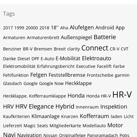
Tags
Alufelgen
18''
Android
App
2017
1999
20000
2018
Aha
Batterie
Außenspiegel
Armaturen
Armaturenbrett
Connect
Benziner
BR-V
Bremsen
Brexit
clarity
CR-V
CVT
Elektroauto
E-Mobilität
Danke
Diesel
DPF
E-Auto
Elektromobilität
Erfahrungsbericht
Executive
Facelift
Farbe
Felgen
Feststellbremse
Fehlfunktion
Frontscheibe
garmin
Heckklappe
Glasdach
Google
Google Now
HR-V
Honda
Heckklappe, Kofferraumklappe
Honda HR-V
HRV Elegance
Hybrid
HRV
Inspektion
Innenraum
Kofferraum
Klimaanlage
Kaufkriterien
Knarzen
laden
Licht
Motor
Lieferzeit
Magic Seats
Mitgliederkarte
Modellauto
Navi
Navigation
Nissan
Originalfelge
Panoramadach
Potis