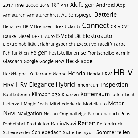
Alufelgen
18''
Android
App
2017
1999
20000
2018
Aha
Batterie
Außenspiegel
Armaturen
Armaturenbrett
Connect
Benziner
BR-V
Bremsen
Brexit
clarity
CR-V
CVT
Elektroauto
E-Mobilität
Danke
Diesel
DPF
E-Auto
Elektromobilität
Erfahrungsbericht
Executive
Facelift
Farbe
Felgen
Feststellbremse
Fehlfunktion
Frontscheibe
garmin
Heckklappe
Glasdach
Google
Google Now
HR-V
Honda
Heckklappe, Kofferraumklappe
Honda HR-V
HRV Elegance
Hybrid
HRV
Inspektion
Innenraum
Kofferraum
Klimaanlage
Kaufkriterien
Knarzen
laden
Licht
Motor
Lieferzeit
Magic Seats
Mitgliederkarte
Modellauto
Navi
Navigation
Nissan
Originalfelge
Panoramadach
Potis
Reifen
Radio/Navi
Probefahrt
Produktion
Reifendruck
Schiebedach
Sommerreifen
Scheinwerfer
Sicherheitsgurt