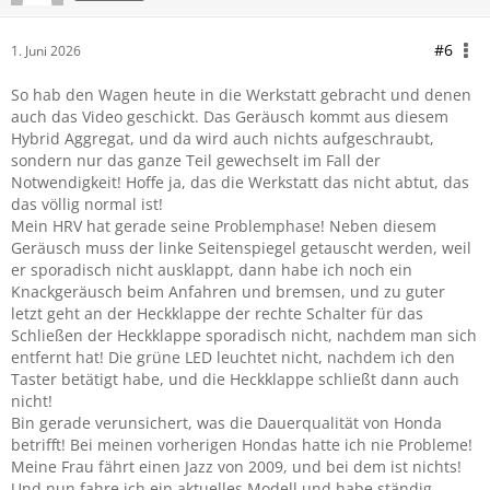
#6
1. Juni 2026
So hab den Wagen heute in die Werkstatt gebracht und denen
auch das Video geschickt. Das Geräusch kommt aus diesem
Hybrid Aggregat, und da wird auch nichts aufgeschraubt,
sondern nur das ganze Teil gewechselt im Fall der
Notwendigkeit! Hoffe ja, das die Werkstatt das nicht abtut, das
das völlig normal ist!
Mein HRV hat gerade seine Problemphase! Neben diesem
Geräusch muss der linke Seitenspiegel getauscht werden, weil
er sporadisch nicht ausklappt, dann habe ich noch ein
Knackgeräusch beim Anfahren und bremsen, und zu guter
letzt geht an der Heckklappe der rechte Schalter für das
Schließen der Heckklappe sporadisch nicht, nachdem man sich
entfernt hat! Die grüne LED leuchtet nicht, nachdem ich den
Taster betätigt habe, und die Heckklappe schließt dann auch
nicht!
Bin gerade verunsichert, was die Dauerqualität von Honda
betrifft! Bei meinen vorherigen Hondas hatte ich nie Probleme!
Meine Frau fährt einen Jazz von 2009, und bei dem ist nichts!
Und nun fahre ich ein aktuelles Modell und habe ständig