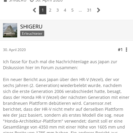
1
2
3
4
5
…
31
SHIGERU
Erleuchteter
#1
30. April 2020
Ich fasse für Euch mal die Nachrichtenlage aus Japan zur
Diskussion hier im Forum zusammen:
Ein neuer Bericht aus Japan über den HR-V (Vezel), der vor
sechs Jahren (2. Generation) wiederbelebt wurde, nachdem
sich die erste Generation 2006 verabschiedet hatte, besagt,
dass der Honda HR-V (Vezel) der nächsten Generation mit einer
brandneuen Plattform debütieren wird. Carsensor.net
berichtet, dass der HR-V nicht mehr auf derselben Plattform
wie der Jazz basiert, sondern als erstes Modell die sog. neue
"Honda-Architektur-Plattform" verwendet; damit soll er eine
Gesamtlänge von 4350 mm mit einer Höhe von 1605 mm und
einer Breite von 1785 mm haben. Ein anderer Bericht aus