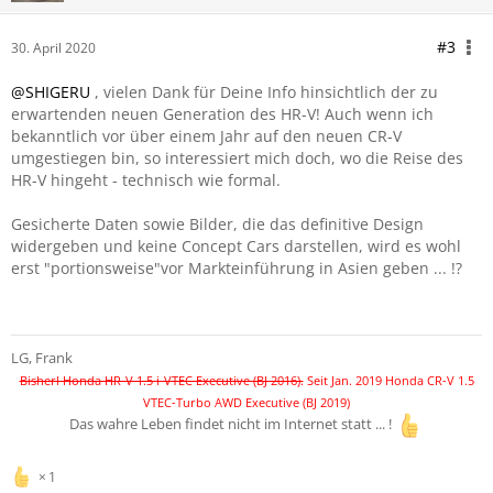
#3
30. April 2020
@SHIGERU
, vielen Dank für Deine Info hinsichtlich der zu
erwartenden neuen Generation des HR-V! Auch wenn ich
bekanntlich vor über einem Jahr auf den neuen CR-V
umgestiegen bin, so interessiert mich doch, wo die Reise des
HR-V hingeht - technisch wie formal.
Gesicherte Daten sowie Bilder, die das definitive Design
widergeben und keine Concept Cars darstellen, wird es wohl
erst "portionsweise"vor Markteinführung in Asien geben ... !?
LG
, Frank
Bisherl Honda HR-V 1.5 i-VTEC Executive (BJ 2016).
Seit Jan. 2019 Honda CR-V 1.5
VTEC-Turbo AWD Executive (BJ 2019)
Das wahre Leben findet nicht im Internet statt ... !
1