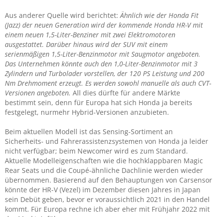
Aus anderer Quelle wird berichtet:
Ähnlich wie der Honda Fit
(Jazz) der neuen Generation wird der kommende Honda HR-V mit
einem neuen 1,5-Liter-Benziner mit zwei Elektromotoren
ausgestattet. Darüber hinaus wird der SUV mit einem
serienmäßigen 1,5-Liter-Benzinmotor mit Saugmotor angeboten.
Das Unternehmen könnte auch den 1,0-Liter-Benzinmotor mit 3
Zylindern und Turbolader vorstellen, der 120 PS Leistung und 200
Nm Drehmoment erzeugt. Es werden sowohl manuelle als auch CVT-
Versionen angeboten.
All dies dürfte für andere Märkte
bestimmt sein, denn für Europa hat sich Honda ja bereits
festgelegt, nurmehr Hybrid-Versionen anzubieten.
Beim aktuellen Modell ist das Sensing-Sortiment an
Sicherheits- und Fahrerassistenzsystemen von Honda ja leider
nicht verfügbar; beim Newcomer wird es zum Standard.
Aktuelle Modelleigenschaften wie die hochklappbaren Magic
Rear Seats und die Coupé-ähnliche Dachlinie werden wieder
übernommen. Basierend auf den Behauptungen von Carsensor
könnte der HR-V (Vezel) im Dezember diesen Jahres in Japan
sein Debüt geben, bevor er voraussichtlich 2021 in den Handel
kommt. Für Europa rechne ich aber eher mit Frühjahr 2022 mit