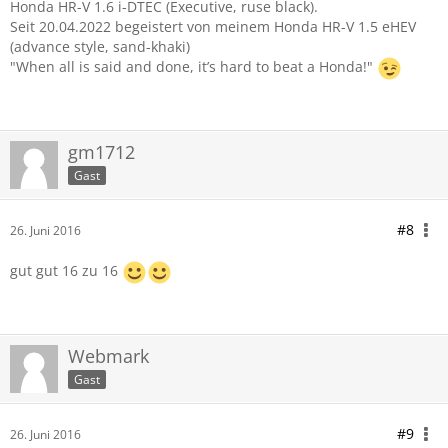
Honda HR-V 1.6 i-DTEC (Executive, ruse black).
Seit 20.04.2022 begeistert von meinem Honda HR-V 1.5 eHEV
(advance style, sand-khaki)
"When all is said and done, it’s hard to beat a Honda!"
gm1712
Gast
#8
26. Juni 2016
gut gut 16 zu 16
Webmark
Gast
#9
26. Juni 2016