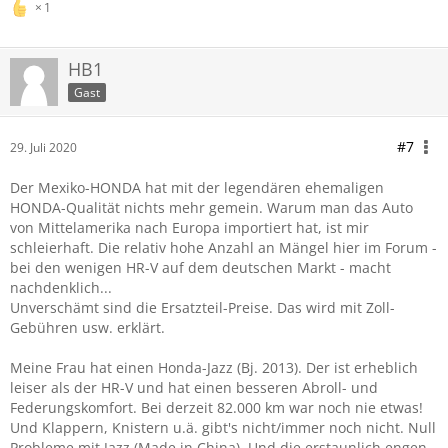
1
HB1
Gast
#7
29. Juli 2020
Der Mexiko-HONDA hat mit der legendären ehemaligen
HONDA-Qualität nichts mehr gemein. Warum man das Auto
von Mittelamerika nach Europa importiert hat, ist mir
schleierhaft. Die relativ hohe Anzahl an Mängel hier im Forum -
bei den wenigen HR-V auf dem deutschen Markt - macht
nachdenklich...
Unverschämt sind die Ersatzteil-Preise. Das wird mit Zoll-
Gebühren usw. erklärt.
Meine Frau hat einen Honda-Jazz (Bj. 2013). Der ist erheblich
leiser als der HR-V und hat einen besseren Abroll- und
Federungskomfort. Bei derzeit 82.000 km war noch nie etwas!
Und Klappern, Knistern u.ä. gibt's nicht/immer noch nicht. Null
Probleme mit Jazz (Made in China). Und die erstaunlich engen