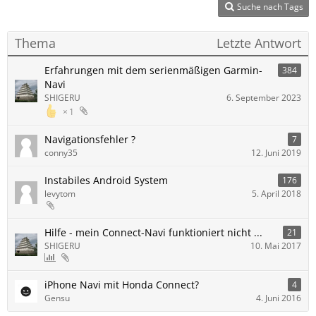
Suche nach Tags
Thema
Letzte Antwort
Erfahrungen mit dem serienmäßigen Garmin-
384
Navi
SHIGERU
6. September 2023
1
Navigationsfehler ?
7
conny35
12. Juni 2019
Instabiles Android System
176
levytom
5. April 2018
Hilfe - mein Connect-Navi funktioniert nicht ...
21
SHIGERU
10. Mai 2017
iPhone Navi mit Honda Connect?
4
Gensu
4. Juni 2016