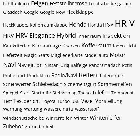
Felgen
Feststellbremse
Fehlfunktion
Frontscheibe
garmin
Heckklappe
Glasdach
Google
Google Now
HR-V
Honda
Heckklappe, Kofferraumklappe
Honda HR-V
HRV Elegance
Hybrid
HRV
Inspektion
Innenraum
Kofferraum
Klimaanlage
Kaufkriterien
Knarzen
laden
Licht
Motor
Lieferzeit
Magic Seats
Mitgliederkarte
Modellauto
Navi
Navigation
Nissan
Originalfelge
Panoramadach
Potis
Reifen
Radio/Navi
Probefahrt
Produktion
Reifendruck
Schiebedach
Sommerreifen
Scheinwerfer
Sicherheitsgurt
Telefon
Spiegel
Start
Starthilfe
Steinschlag
Tacho
Tempomat
Testbericht
Vezel
Vorstellung
Test
Toyota
Turbo
USB
Warnung
Wartung
Wassereintritt
wasserstoff
Winterreifen
Windschutzscheibe
Winrerreifen
Winter
Zubehör
Zufriedenheit