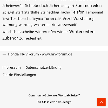
Schiebedach
Sommerreifen
Scheinwerfer
Sicherheitsgurt
Telefon
Spiegel
Start
Starthilfe
Steinschlag
Tacho
Tempomat
Testbericht
Vezel
Vorstellung
Test
Toyota
Turbo
USB
Warnung
Wartung
Wassereintritt
wasserstoff
Winterreifen
Windschutzscheibe
Winrerreifen
Winter
Zubehör
Zufriedenheit
Honda HR-V Forum - www.hrv-forum.de
Impressum
Datenschutzerklärung
Cookie Einstellungen
Community-Software:
WoltLab Suite™
Stil:
Classic
von
cls-design