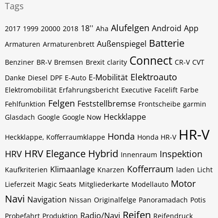
Tags
Alufelgen
18''
Android
App
2017
1999
20000
2018
Aha
Batterie
Außenspiegel
Armaturen
Armaturenbrett
Connect
Benziner
BR-V
Bremsen
Brexit
clarity
CR-V
CVT
Elektroauto
E-Mobilität
Danke
Diesel
DPF
E-Auto
Elektromobilität
Erfahrungsbericht
Executive
Facelift
Farbe
Felgen
Feststellbremse
Fehlfunktion
Frontscheibe
garmin
Heckklappe
Glasdach
Google
Google Now
HR-V
Honda
Heckklappe, Kofferraumklappe
Honda HR-V
HRV Elegance
Hybrid
HRV
Inspektion
Innenraum
Kofferraum
Klimaanlage
Kaufkriterien
Knarzen
laden
Licht
Motor
Lieferzeit
Magic Seats
Mitgliederkarte
Modellauto
Navi
Navigation
Nissan
Originalfelge
Panoramadach
Potis
Reifen
Radio/Navi
Probefahrt
Produktion
Reifendruck