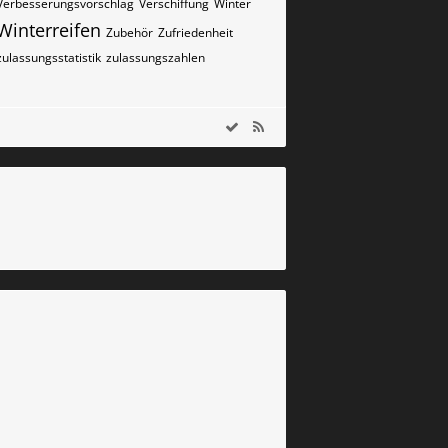
Verbesserungsvorschlag
Verschiffung
Winter
Winterreifen
Zubehör
Zufriedenheit
zulassungsstatistik
zulassungszahlen
m