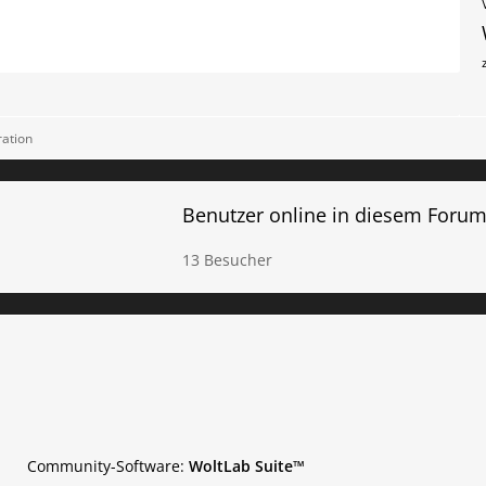
ation
Benutzer online in diesem Foru
13 Besucher
Community-Software:
WoltLab Suite™