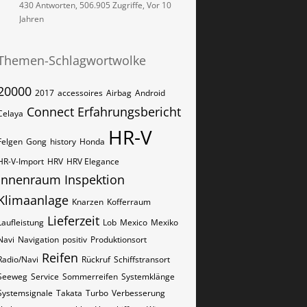
430 Antworten, 506.905 Zugriffe, Vor 10
Jahren
Themen-Schlagwortwolke
20000
2017
accessoires
Airbag
Android
Connect
Erfahrungsbericht
Celaya
HR-V
Felgen
Gong
history
Honda
HR-V-Import
HRV
HRV Elegance
Innenraum
Inspektion
Klimaanlage
Knarzen
Kofferraum
Lieferzeit
Laufleistung
Lob
Mexico
Mexiko
Navi
Navigation
positiv
Produktionsort
Reifen
Radio/Navi
Rückruf
Schiffstransort
Seeweg
Service
Sommerreifen
Systemklänge
Systemsignale
Takata
Turbo
Verbesserung